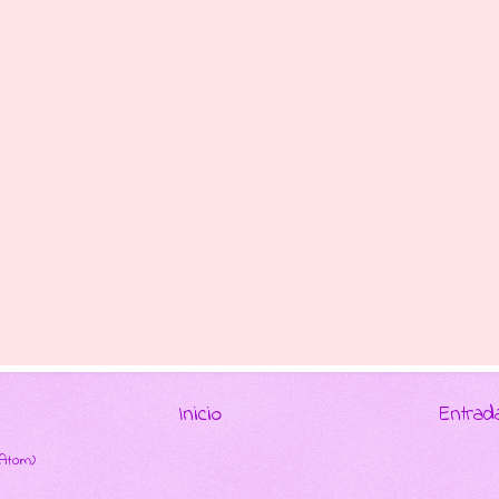
Inicio
Entrad
(Atom)