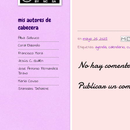
mis autores de
cabecera
Alba Sabuco
en
mayo 26, 2025
Coral Elizondo
Etiquetas:
agenda
,
calendario
,
c
Francisco Mora
Jesús C. Guillén
No hay comenta
Jose Antonio Fernandez
Bravo
María Couso
Publicar un co
Stanislas Dehaene