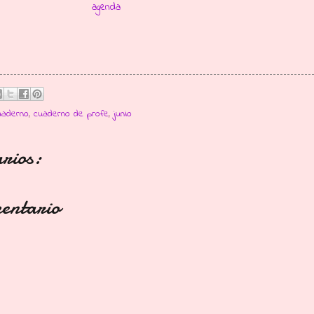
agenda
uaderno
,
cuaderno de profe
,
junio
rios:
mentario