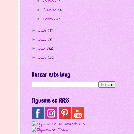
marzo
(1)
►
febrero
(1)
►
enero
(2)
►
2024
(5)
►
2022
(1)
►
2021
(12)
►
2020
(26)
►
Buscar este blog
Sígueme en RRSS