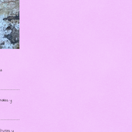
ma
allas y
frutas y