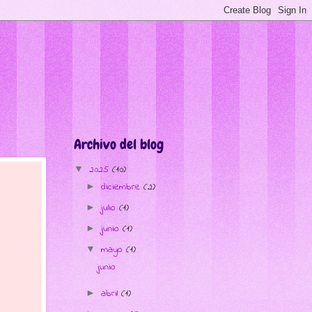
Archivo del blog
2025
(10)
▼
diciembre
(2)
►
julio
(1)
►
junio
(1)
►
mayo
(1)
▼
junio
abril
(1)
►