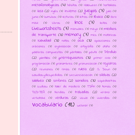
metafonológicas
(4)
hábitos
(1)
Halloween
(1)
hortalizas
juegos
(7)
ikea
(2)
invierno
(2)
(1)
inglés
(1)
julio
(1)
léxico
(6)
junio
(1)
kumubox
(1)
lecturas
(1)
letras
(1)
libro
lince
(7)
móvil
(1)
Libros
(1)
listas
(1)
Liveworksheets
(7)
medios
manuales
(1)
mayo
(1)
memory
(7)
de transporte
(3)
mes
(1)
motóricos
Navidad
(3)
oca
(3)
(1)
notas
(1)
oposiciones
(1)
oraciones
(1)
organización
(1)
ortografía
(1)
otoño
(1)
Péndulo
palabras compuestas
(1)
pantallas
(1)
pauta
(1)
prerrequisitos
(3)
(2)
plantillas
(1)
primer ciclo
(1)
registros
programación
(1)
pronombres
(1)
pronunciación
(1)
(2)
ruleta
(2)
reuniones
(1)
rimas
(1)
S. Down
(1)
sílabas
(2)
saludosydespedidas
(1)
secuenciaciación
(1)
silabeo
(6)
sonidos
(3)
sinfones
(2)
sopadeletras
(1)
sudoku
(1)
taller de madera
(1)
TDAH
(1)
temas
(1)
trabadas
(2)
TGD-TEA
(1)
tiendas
(1)
verano
(1)
verduras
(2)
verbotobe
(1)
visual
(1)
viviendas
(1)
Vocabulario
(18)
webinar
(1)