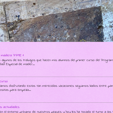
de madera PPME 1
 algunos de los trabajos que hacen mis alumnos del primer curso del Progra
dad Especial de mader...
curso
os disfrutando estas tan merecidas vacaciones seguimos liados entre pant
ositas para empeza...
s: actividades
n el entorno próximo de nuestros peques y hoy les ha tocado el turno a las 