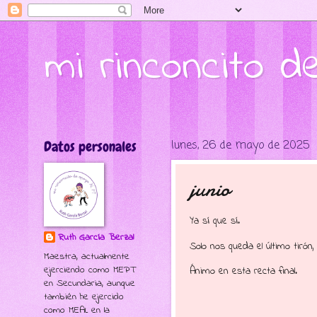
mi rinconcito 
Datos personales
lunes, 26 de mayo de 2025
junio
Ya sí que sí.
Ruth García Berzal
Solo nos queda el último tirón,
Maestra, actualmente
ejerciendo como MEPT
Ánimo en esta recta final.
en Secundaria, aunque
también he ejercido
como MEAL en la