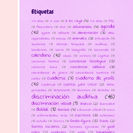
Etiquetas
3 en raya
(4)
0-3 años
(1)
2º ciclo
(1)
3-6 años
(1)
ABC
agenda
adivinanzas
(4)
(1)
Abecedario
(1)
abril
(1)
(10)
alimentación
(3)
agosto
(1)
alfabeto
(1)
altas
animales
(3)
capacidades
(1)
anexos
(1)
articulación
(1)
asistencia
(1)
atención temprana
(1)
auditivos
(1)
banderines
(1)
barrio
(1)
bibliografía
(1)
bienvenida
(1)
calendario
(10)
casas
(1)
cerebro
(1)
Cognitiva
(1)
conciencia fonológica
(5)
conciencia fonética
(1)
conciencia silábica
(6)
conciencia léxica
(1)
concordancia de género
(1)
concordancia numérica
(1)
cuaderno
(7)
cuaderno de profe
conteo
(1)
(10)
cuentos para crecer
(2)
cuadricula
(1)
datos
personales
(1)
deteminante
(1)
diciembre
(1)
dictados
(1)
discriminación auditiva
(16)
discriminación visual
(9)
dislexia
(2)
diversidad
dobble
(8)
dominó
(4)
(1)
educación infantil
(1)
enero
escritura
(6)
(1)
enfermedades raras
(1)
estaciones
fondo-figura
(5)
frutas
(2)
(1)
estudio
(1)
febrero
(1)
fuentes escolares
(2)
good
funciones ejecutivas
(1)
habilidades
notes
(2)
goodnotes
(2)
guías
(2)