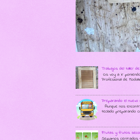
Trabajos del taller 
Os voy a ir poniendo
Profesional de Modali
Preparando el nuevo 
Aunque nos encontram
teclado preparando c
Frutas y frutos seco
Seguimos centrados e