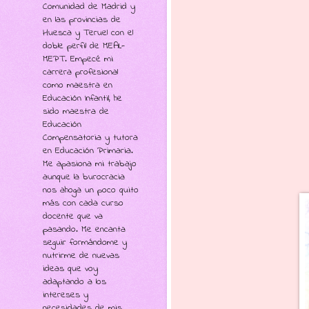
Comunidad de Madrid y
en las provincias de
Huesca y Teruel con el
doble perfil de MEAL-
MEPT. Empecé mi
carrera profesional
como maestra en
Educación Infantil, he
sido maestra de
Educación
Compensatoria y tutora
en Educación Primaria.
Me apasiona mi trabajo
aunque la burocracia
nos ahoga un poco quito
más con cada curso
docente que va
pasando. Me encanta
seguir formándome y
nutrirme de nuevas
ideas que voy
adaptando a los
intereses y
necesidades de mis