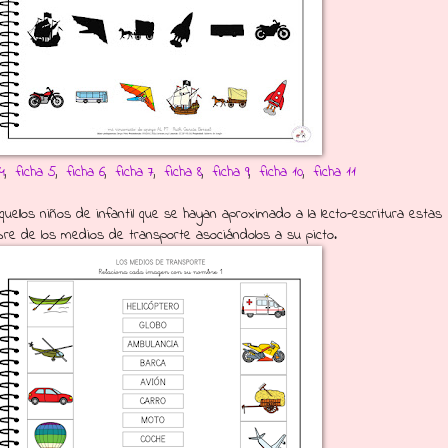
4
,
ficha 5
,
ficha 6
,
ficha 7
,
ficha 8
,
ficha 9
,
ficha 10
,
ficha 11
quellos niños de infantil que se hayan aproximado a la lecto-escritura estas
bre de los medios de transporte asociándolos a su picto.