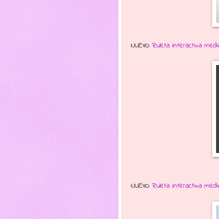
NUEVO:
Ruleta interactiva med
NUEVO:
Ruleta interactiva med