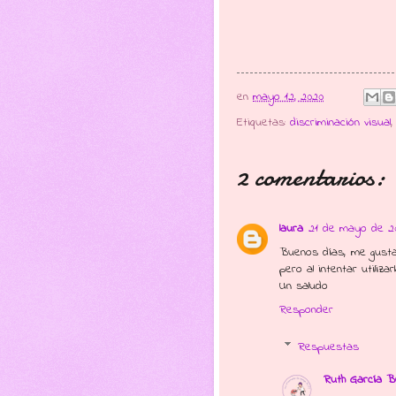
en
mayo 12, 2020
Etiquetas:
discriminación visual
2 comentarios:
laura
21 de mayo de 20
Buenos días, me gustar
pero al intentar utiliz
Un saludo
Responder
Respuestas
Ruth García B