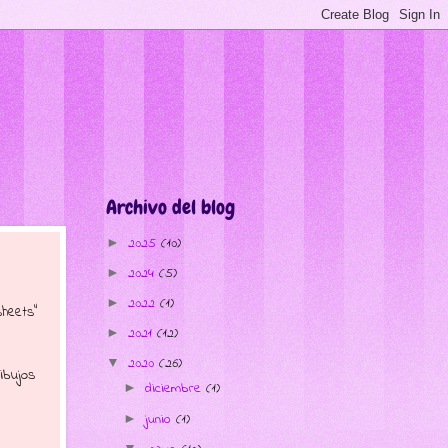
Archivo del blog
2025
(10)
►
2024
(5)
►
2022
(1)
►
sheets"
2021
(12)
►
2020
(26)
▼
dibujos
diciembre
(1)
►
junio
(1)
►