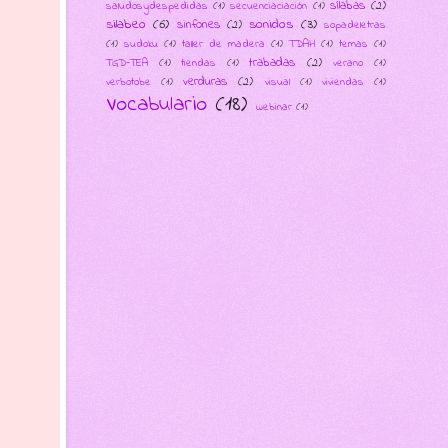
sílabas
(2)
saludosydespedidas
(1)
secuenciaciación
(1)
silabeo
(6)
sonidos
(3)
sinfones
(2)
sopadeletras
(1)
sudoku
(1)
taller de madera
(1)
TDAH
(1)
temas
(1)
trabadas
(2)
TGD-TEA
(1)
tiendas
(1)
verano
(1)
verduras
(2)
verbotobe
(1)
visual
(1)
viviendas
(1)
Vocabulario
(18)
webinar
(1)