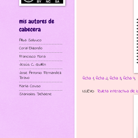
mis autores de
cabecera
Alba Sabuco
Coral Elizondo
Francisco Mora
Jesús C. Guillén
Jose Antonio Fernandez
Bravo
ficha 1
,
ficha 2
,
ficha 3
,
ficha 4
María Couso
NUEVO:
Ruleta interactiva de
Stanislas Dehaene