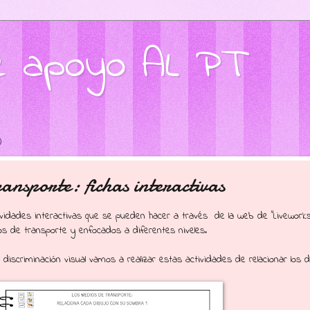
de apoyo AL PT
0
ansporte: fichas interactivas
ividades interactivas que se pueden hacer a través de la web de "Livework
os de transporte y enfocados a diferentes niveles.
a discriminación visual vamos a realizar estas actividades de relacionar los 