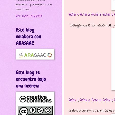
alumnos y comparto con
vosotros.
ficha 1
,
ficha 2
,
ficha 3
,
ficha 4
,
Ver todo mi perfil
Trabajamos la formación de pa
Este blog
colabora con
ARASAAC
Este blog se
encuentra bajo
una licencia
ficha 1
,
ficha 2
,
ficha 3
,
ficha 4
,
Ordenamos letras para formar