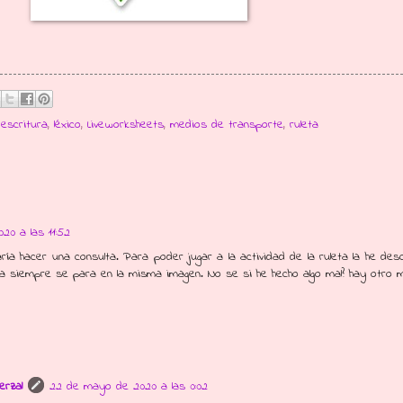
,
escritura
,
léxico
,
Liveworksheets
,
medios de transporte
,
ruleta
20 a las 11:52
ía hacer una consulta. Para poder jugar a la actividad de la ruleta la he des
arla siempre se para en la misma imagen. No se si he hecho algo mal? hay otro 
erzal
22 de mayo de 2020 a las 0:02