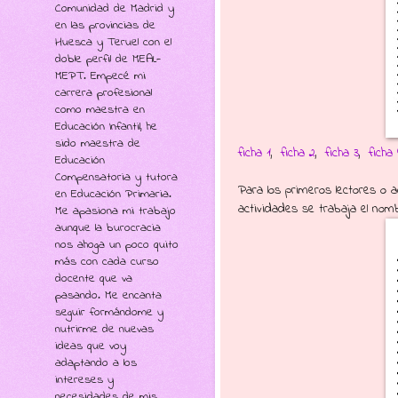
Comunidad de Madrid y
en las provincias de
Huesca y Teruel con el
doble perfil de MEAL-
MEPT. Empecé mi
carrera profesional
como maestra en
Educación Infantil, he
sido maestra de
ficha 1
,
ficha 2
,
ficha 3
,
ficha 
Educación
Compensatoria y tutora
Para los primeros lectores o a
en Educación Primaria.
actividades se trabaja el nom
Me apasiona mi trabajo
aunque la burocracia
nos ahoga un poco quito
más con cada curso
docente que va
pasando. Me encanta
seguir formándome y
nutrirme de nuevas
ideas que voy
adaptando a los
intereses y
necesidades de mis