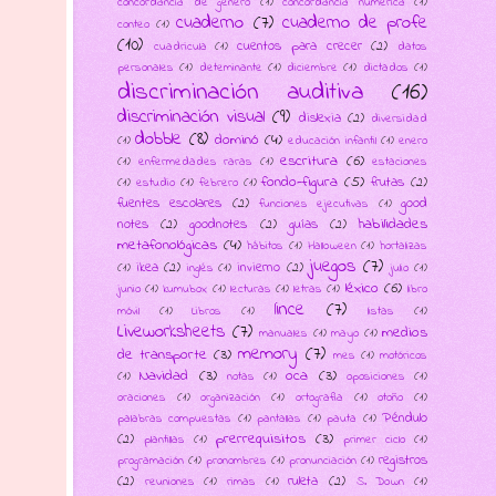
concordancia de género
(1)
concordancia numérica
(1)
cuaderno
(7)
cuaderno de profe
conteo
(1)
(10)
cuentos para crecer
(2)
cuadricula
(1)
datos
personales
(1)
deteminante
(1)
diciembre
(1)
dictados
(1)
discriminación auditiva
(16)
discriminación visual
(9)
dislexia
(2)
diversidad
dobble
(8)
dominó
(4)
(1)
educación infantil
(1)
enero
escritura
(6)
(1)
enfermedades raras
(1)
estaciones
fondo-figura
(5)
frutas
(2)
(1)
estudio
(1)
febrero
(1)
fuentes escolares
(2)
good
funciones ejecutivas
(1)
habilidades
notes
(2)
goodnotes
(2)
guías
(2)
metafonológicas
(4)
hábitos
(1)
Halloween
(1)
hortalizas
juegos
(7)
ikea
(2)
invierno
(2)
(1)
inglés
(1)
julio
(1)
léxico
(6)
junio
(1)
kumubox
(1)
lecturas
(1)
letras
(1)
libro
lince
(7)
móvil
(1)
Libros
(1)
listas
(1)
Liveworksheets
(7)
medios
manuales
(1)
mayo
(1)
memory
(7)
de transporte
(3)
mes
(1)
motóricos
Navidad
(3)
oca
(3)
(1)
notas
(1)
oposiciones
(1)
oraciones
(1)
organización
(1)
ortografía
(1)
otoño
(1)
Péndulo
palabras compuestas
(1)
pantallas
(1)
pauta
(1)
prerrequisitos
(3)
(2)
plantillas
(1)
primer ciclo
(1)
registros
programación
(1)
pronombres
(1)
pronunciación
(1)
(2)
ruleta
(2)
reuniones
(1)
rimas
(1)
S. Down
(1)