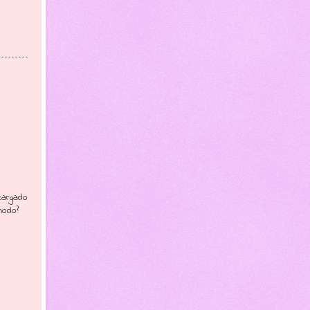
cargado
modo?