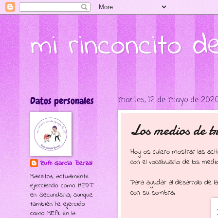
mi rinconcito 
Datos personales
martes, 12 de mayo de 202
Los medios de tr
Hoy os quiero mostrar las act
con el vocabulario de los medi
Ruth García Berzal
Maestra, actualmente
Para ayudar al desarrollo de l
ejerciendo como MEPT
con su sombra.
en Secundaria, aunque
también he ejercido
como MEAL en la