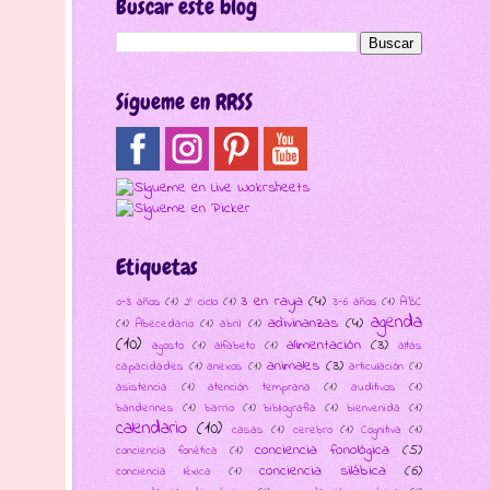
Buscar este blog
Sígueme en RRSS
Etiquetas
3 en raya
(4)
0-3 años
(1)
2º ciclo
(1)
3-6 años
(1)
ABC
agenda
adivinanzas
(4)
(1)
Abecedario
(1)
abril
(1)
(10)
alimentación
(3)
agosto
(1)
alfabeto
(1)
altas
animales
(3)
capacidades
(1)
anexos
(1)
articulación
(1)
asistencia
(1)
atención temprana
(1)
auditivos
(1)
banderines
(1)
barrio
(1)
bibliografía
(1)
bienvenida
(1)
calendario
(10)
casas
(1)
cerebro
(1)
Cognitiva
(1)
conciencia fonológica
(5)
conciencia fonética
(1)
conciencia silábica
(6)
conciencia léxica
(1)