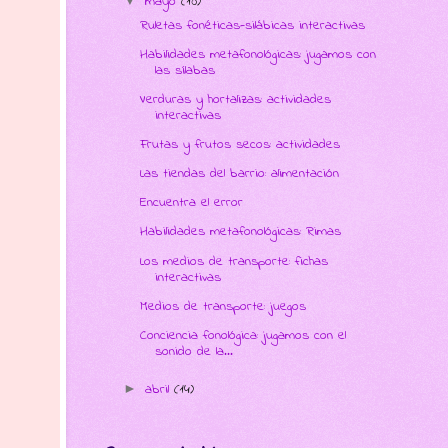
mayo
(10)
▼
Ruletas fonéticas-silábicas interactivas
Habilidades metafonológicas: jugamos con
las sílabas
Verduras y hortalizas: actividades
interactivas
Frutas y frutos secos: actividades
Las tiendas del barrio: alimentación
Encuentra el error
Habilidades metafonológicas: Rimas
Los medios de transporte: fichas
interactivas
Medios de transporte: juegos
Conciencia fonológica: jugamos con el
sonido de la...
abril
(14)
►