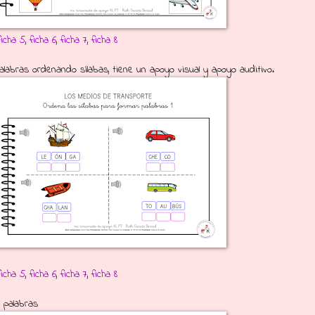
ficha 5
,
ficha 6
,
ficha 7
,
ficha 8
labras ordenando sílabas, tiene un apoyo visual y apoyo auditivo.
ficha 5
,
ficha 6
,
ficha 7
,
ficha 8
 palabras